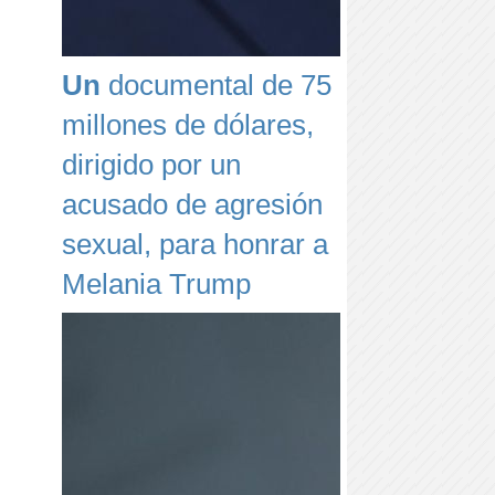
Un
documental de 75
millones de dólares,
dirigido por un
acusado de agresión
sexual, para honrar a
Melania Trump