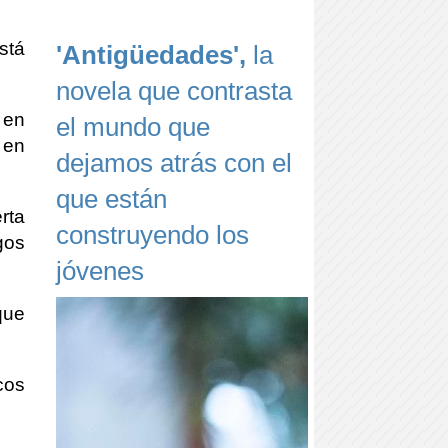
stá
'Antigüedades',
la
novela que contrasta
 en
el mundo que
 en
dejamos atrás con el
que están
rta
construyendo los
gos
jóvenes
que
cos