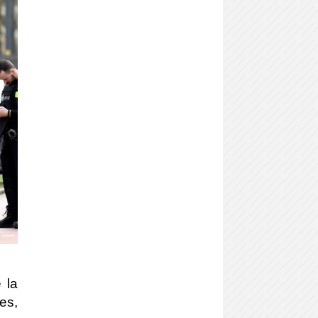
 la
es,