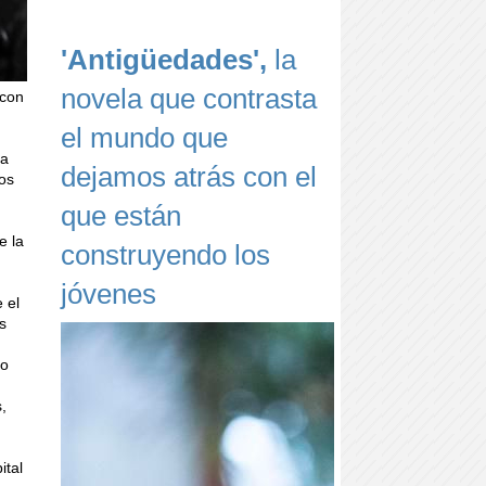
'Antigüedades',
la
novela que contrasta
 con
el mundo que
ra
dejamos atrás con el
los
que están
e la
construyendo los
jóvenes
 el
os
co
s,
ital