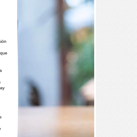
sión
 que
ha
s
hay
s
e