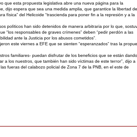
vo que esta propuesta legislativa abre una nueva página para la
ue, dijo espera que sea una medida amplia, que garantice la libertad d
ura física” del Helicoide “trascienda para poner fin a la represión y a la
os políticos han sido detenidos de manera arbitraria por lo que, sostu
que “los responsables de graves crímenes” deben “pedir perdón a las
bilidad ante la Justicia por los abusos cometidos”.
ijeron este viernes a EFE que se sienten “esperanzados” tras la propu
os familiares- puedan disfrutar de los beneficios que se están dand
r a los nuestros, que también han sido víctimas de este terror”, dijo a
s fueras del calabozo policial de Zona 7 de la PNB, en el este de