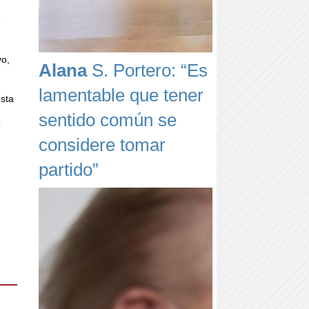
e
vo,
Alana
S. Portero: “Es
lamentable que tener
esta
sentido común se
o
considere tomar
partido”