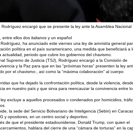
a, Rodríguez encargó que se presente la ley ante la Asamblea Nacional
 entre ellos dos italianos y un español
Rodríguez, ha anunciado este viernes una ley de amnistía general pa
tación política en el país suramericano, una medida que beneficiará a 
a actualidad, periodo que cubre los gobiernos del chavismo.
ribunal Supremo de Justicia (TSJ), Rodríguez encargó a la Comisión de
ivencia y la Paz para que en las “próximas horas” presenten la ley ant
o por el chavismo-, así como la “máxima colaboración” al cuerpo
ridas que ha dejado la confrontación política, desde la violencia, desde
cia en nuestro país y que sirva para reencauzar la convivencia entre l
e ley excluye a aquellos procesados o condenados por homicidios, tráfi
os.
oide, la sede del Servicio Bolivariano de Inteligencia (Sebin) en Caraca
 y opositores, en un centro social y deportivo.
és de que el presidente estadounidense, Donald Trump, con quien el
rcamientos, hablara del cierre de una “cámara de torturas” en la cap