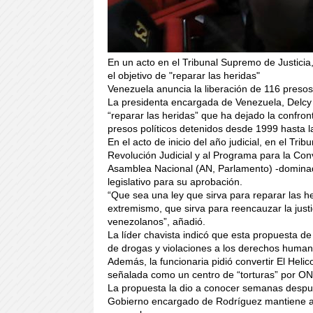
En un acto en el Tribunal Supremo de Justici
el objetivo de "reparar las heridas"
Venezuela anuncia la liberación de 116 presos,
La presidenta encargada de Venezuela, Delcy 
“reparar las heridas” que ha dejado la confron
presos políticos detenidos desde 1999 hasta l
En el acto de inicio del año judicial, en el T
Revolución Judicial y al Programa para la Conv
Asamblea Nacional (AN, Parlamento) -dominad
legislativo para su aprobación.
“Que sea una ley que sirva para reparar las he
extremismo, que sirva para reencauzar la justi
venezolanos”, añadió.
La líder chavista indicó que esta propuesta d
de drogas y violaciones a los derechos human
Además, la funcionaria pidió convertir El Helic
señalada como un centro de “torturas” por ONG
La propuesta la dio a conocer semanas despu
Gobierno encargado de Rodríguez mantiene ace