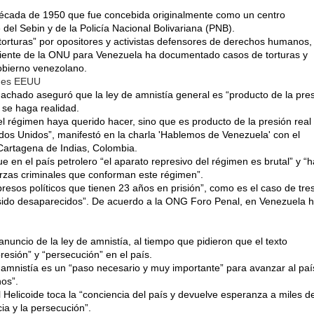
a década de 1950 que fue concebida originalmente como un centro
 del Sebin y de la Policía Nacional Bolivariana (PNB).
torturas” por opositores y activistas defensores de derechos humanos,
diente de la ONU para Venezuela ha documentado casos de torturas y
obierno venezolano.
o es EEUU
 Machado aseguró que la ley de amnistía general es “producto de la pre
 se haga realidad.
l régimen haya querido hacer, sino que es producto de la presión real
ados Unidos”, manifestó en la charla 'Hablemos de Venezuela' con el
 Cartagena de Indias, Colombia.
 en el país petrolero “el aparato represivo del régimen es brutal” y “
uerzas criminales que conforman este régimen”.
esos políticos que tienen 23 años en prisión”, como es el caso de tre
n sido desaparecidos”. De acuerdo a la ONG Foro Penal, en Venezuela 
nuncio de la ley de amnistía, al tiempo que pidieron que el texto
epresión” y “persecución” en el país.
a amnistía es un “paso necesario y muy importante” para avanzar al paí
nos”.
 El Helicoide toca la “conciencia del país y devuelve esperanza a miles d
cia y la persecución”.