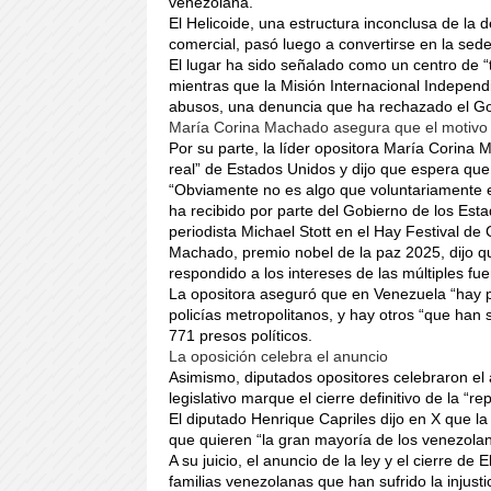
venezolana.
El Helicoide, una estructura inconclusa de l
comercial, pasó luego a convertirse en la sede
El lugar ha sido señalado como un centro de “
mientras que la Misión Internacional Indepen
abusos, una denuncia que ha rechazado el G
María Corina Machado asegura que el motiv
Por su parte, la líder opositora María Corina
real” de Estados Unidos y dijo que espera que
“Obviamente no es algo que voluntariamente e
ha recibido por parte del Gobierno de los Est
periodista Michael Stott en el Hay Festival de
Machado, premio nobel de la paz 2025, dijo que
respondido a los intereses de las múltiples f
La opositora aseguró que en Venezuela “hay pr
policías metropolitanos, y hay otros “que ha
771 presos políticos.
La oposición celebra el anuncio
Asimismo, diputados opositores celebraron el a
legislativo marque el cierre definitivo de la “r
El diputado Henrique Capriles dijo en X que l
que quieren “la gran mayoría de los venezola
A su juicio, el anuncio de la ley y el cierre de
familias venezolanas que han sufrido la injusti