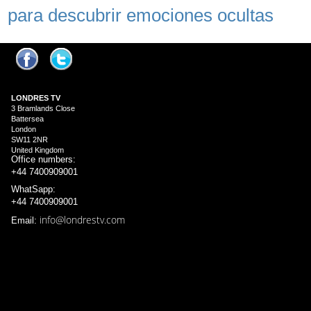
para descubrir emociones ocultas
LONDRES
TV
3 Bramlands Close
Battersea
London
SW11 2NR
United Kingdom
Office numbers:
+44 7400909001
WhatSapp:
+44 7400909001
info@londrestv.com
Email: