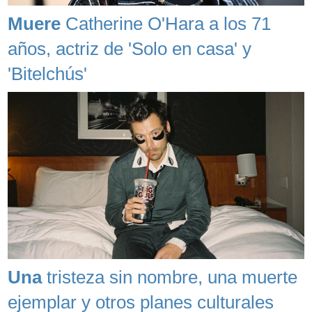
Muere
Catherine O'Hara a los 71
años, actriz de 'Solo en casa' y
'Bitelchús'
Una
tristeza sin nombre, una muerte
ejemplar y otros planes culturales