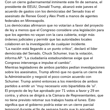
Con un cierre gubernamental inminente este fin de semana, el
presidente de EEUU, Donald Trump, alcanzó este jueves el
acuerdo de gastos con los demócratas del Senado tras el
asesinato de Renee Good y Alex Pretti a manos de agentes
federales en Minneapolis.
Los demócratas afirmaron que no votarían a favor del proyecto
de ley a menos que el Congreso considere una legislación para
que los agentes no vayan con la cara cubierta, exigir más
órdenes judiciales y permitir que las autoridades locales
colaboren en la investigación de cualquier incidente.
“La nación está llegando a un punto crítico”, declaró el líder
demócrata del Senado, Chuck Schumer, tras la votación,
informa AP: “La ciudadanía estadounidense exige que el
Congreso intervenga e impulse el cambio”.
Mientras legisladores de ambos partidos pedían investigaciones
sobre los asesinatos, Trump afirmó que no quería un cierre de
la Administración y negoció el poco común acuerdo con
Schumer. Trump animó entonces a los miembros de ambos
partidos a emitir un “muy necesario voto bipartidista de 'sí”.
El proyecto de ley fue aprobado por 71 votos a favor y 29 en
contra, y ahora se dirigirá a la Cámara de Representantes, que
no tiene previsto retomar sus trabajos hasta el lunes. Esto
significa que el gobierno podría estar en un cierre parcial
temporal durante el fin de semana hasta que lo aprueben.