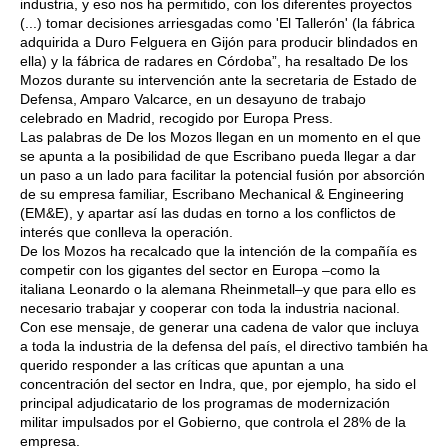
industria, y eso nos ha permitido, con los diferentes proyectos
(...) tomar decisiones arriesgadas como 'El Tallerón' (la fábrica
adquirida a Duro Felguera en Gijón para producir blindados en
ella) y la fábrica de radares en Córdoba”, ha resaltado De los
Mozos durante su intervención ante la secretaria de Estado de
Defensa, Amparo Valcarce, en un desayuno de trabajo
celebrado en Madrid, recogido por Europa Press.
Las palabras de De los Mozos llegan en un momento en el que
se apunta a la posibilidad de que Escribano pueda llegar a dar
un paso a un lado para facilitar la potencial fusión por absorción
de su empresa familiar, Escribano Mechanical & Engineering
(EM&E), y apartar así las dudas en torno a los conflictos de
interés que conlleva la operación.
De los Mozos ha recalcado que la intención de la compañía es
competir con los gigantes del sector en Europa –como la
italiana Leonardo o la alemana Rheinmetall–y que para ello es
necesario trabajar y cooperar con toda la industria nacional.
Con ese mensaje, de generar una cadena de valor que incluya
a toda la industria de la defensa del país, el directivo también ha
querido responder a las críticas que apuntan a una
concentración del sector en Indra, que, por ejemplo, ha sido el
principal adjudicatario de los programas de modernización
militar impulsados por el Gobierno, que controla el 28% de la
empresa.