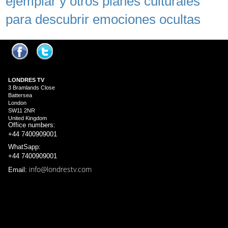
ejemplar y otros planes culturales
para descubrir emociones ocultas
LONDRES
TV
3 Bramlands Close
Battersea
London
SW11 2NR
United Kingdom
Office numbers:
+44 7400909001
WhatSapp:
+44 7400909001
info@londrestv.com
Email: