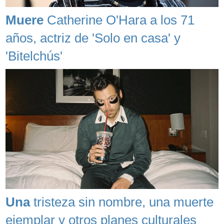
Muere
Catherine O'Hara a los 71
años, actriz de 'Solo en casa' y
'Bitelchús'
Una
tristeza sin nombre, una muerte
ejemplar y otros planes culturales