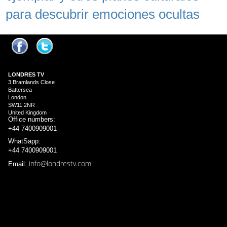
para descubrir emociones ocultas
LONDRES
TV
3 Bramlands Close
Battersea
London
SW11 2NR
United Kingdom
Office numbers:
+44 7400909001
WhatSapp:
+44 7400909001
info@londrestv.com
Email: