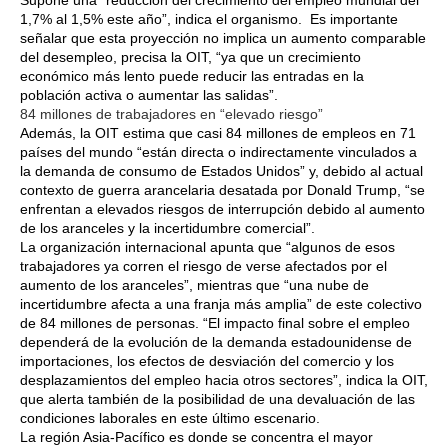
Supone una “reducción del crecimiento del empleo mundial del
1,7% al 1,5% este año”, indica el organismo. Es importante
señalar que esta proyección no implica un aumento comparable
del desempleo, precisa la OIT, “ya que un crecimiento
económico más lento puede reducir las entradas en la
población activa o aumentar las salidas”.
84 millones de trabajadores en “elevado riesgo”
Además, la OIT estima que casi 84 millones de empleos en 71
países del mundo “están directa o indirectamente vinculados a
la demanda de consumo de Estados Unidos” y, debido al actual
contexto de guerra arancelaria desatada por Donald Trump, “se
enfrentan a elevados riesgos de interrupción debido al aumento
de los aranceles y la incertidumbre comercial”.
La organización internacional apunta que “algunos de esos
trabajadores ya corren el riesgo de verse afectados por el
aumento de los aranceles”, mientras que “una nube de
incertidumbre afecta a una franja más amplia” de este colectivo
de 84 millones de personas. “El impacto final sobre el empleo
dependerá de la evolución de la demanda estadounidense de
importaciones, los efectos de desviación del comercio y los
desplazamientos del empleo hacia otros sectores”, indica la OIT,
que alerta también de la posibilidad de una devaluación de las
condiciones laborales en este último escenario.
La región Asia-Pacífico es donde se concentra el mayor