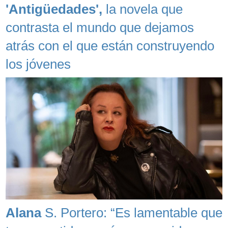
'Antigüedades',
la novela que
contrasta el mundo que dejamos
atrás con el que están construyendo
los jóvenes
Alana
S. Portero: “Es lamentable que