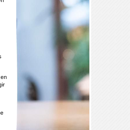
en
s
 en
ir
he