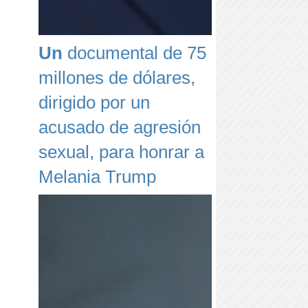
Un
documental de 75
millones de dólares,
dirigido por un
acusado de agresión
sexual, para honrar a
Melania Trump