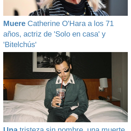
Muere
Catherine O'Hara a los 71
años, actriz de 'Solo en casa' y
'Bitelchús'
Una
tristeza sin nombre, una muerte