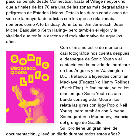
paso su periplo desde Connecticut hasta el Village neoyorkino,
que a finales de los 70 era una de las zonas más degradadas y
peligrosas de Estados Unidos. Detalla las duras condiciones de
vida de la mayoría de artistas con los que se relacionaba –
nombres como Arto Lindsay, John Lurie, Jim Jarmusch, Jean
Michel Basquiat o Keith Haring– pero también el vigor y la
vitalidad que tenía la escena del rock alternativo de aquellos
años.
Con el mismo estilo de memoria
casi fotográfica nos cuenta después
el despegue de Sonic Youth y el
contacto con la movida del hardcore
en Los Ángeles y en Washington
D.C., tratando a leyendas como Ian
Mackaye (Fugazzi) o Henry Rollings
(Black Flag). Y finalmente, ya en los
días en que Sonic Youth es una
banda consagrada, Moore nos
relata las giras con Iggy Pop o Neil
Young, pero también con Nirvana,
Soundgarden o Mudhoney, esencia
del grunge de Seattle.
Su libro tiene un gran nivel de
documentación, ¿llevó un diario durante todos estos años?