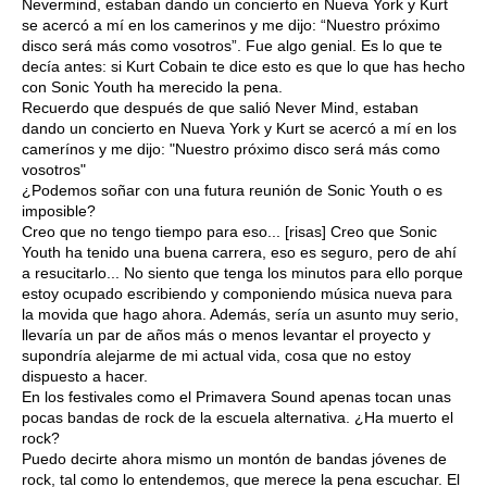
Nevermind, estaban dando un concierto en Nueva York y Kurt
se acercó a mí en los camerinos y me dijo: “Nuestro próximo
disco será más como vosotros”. Fue algo genial. Es lo que te
decía antes: si Kurt Cobain te dice esto es que lo que has hecho
con Sonic Youth ha merecido la pena.
Recuerdo que después de que salió Never Mind, estaban
dando un concierto en Nueva York y Kurt se acercó a mí en los
camerínos y me dijo: "Nuestro próximo disco será más como
vosotros"
¿Podemos soñar con una futura reunión de Sonic Youth o es
imposible?
Creo que no tengo tiempo para eso... [risas] Creo que Sonic
Youth ha tenido una buena carrera, eso es seguro, pero de ahí
a resucitarlo... No siento que tenga los minutos para ello porque
estoy ocupado escribiendo y componiendo música nueva para
la movida que hago ahora. Además, sería un asunto muy serio,
llevaría un par de años más o menos levantar el proyecto y
supondría alejarme de mi actual vida, cosa que no estoy
dispuesto a hacer.
En los festivales como el Primavera Sound apenas tocan unas
pocas bandas de rock de la escuela alternativa. ¿Ha muerto el
rock?
Puedo decirte ahora mismo un montón de bandas jóvenes de
rock, tal como lo entendemos, que merece la pena escuchar. El