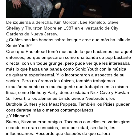
De izquierda a derecha, Kim Gordon, Lee Ranaldo, Steve
Shelley y Thurston Moore en 1987 en el vestuario de City
Gardens de Nueva Jersey.
¿Cuáles son las bandas sobre las que cree que más ha influido
Sonic Youth?
Creo que Radiohead tomó mucho de lo que hacíamos por aquel
entonces, porque empezaron como una banda de pop bastante
directa, con un toque grunge, pero pude ver que les interesaba
más lo que hacía una banda como Sonic Youth con la música
de guitarra experimental. Y lo incorporaron a aspectos de su
sonido. Pero no éramos los únicos, también trabajamos
simultáneamente con mucha gente que trabajaba en la misma
línea, como Birthday Party, donde estaban Nick Cave y Rowlan
S. Howart, o los alemanes Einstürzende Neubauten, los
Butthole Surfers y los Meat Puppets. También los Pixies pueden
considerarse más o menos contemporáneos.
¿Y Nirvana?
Bueno, Nirvana eran amigos. Tocamos con ellos en varias giras
cuando no eran conocidos, pero por edad, sin duda, les
influenciamos. Recuerdo que después de que saliera