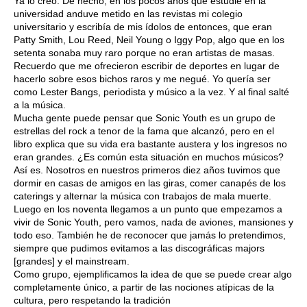
Ya lo creo. De hecho, en los pocos años que estudié en la
universidad anduve metido en las revistas mi colegio
universitario y escribía de mis ídolos de entonces, que eran
Patty Smith, Lou Reed, Neil Young o Iggy Pop, algo que en los
setenta sonaba muy raro porque no eran artistas de masas.
Recuerdo que me ofrecieron escribir de deportes en lugar de
hacerlo sobre esos bichos raros y me negué. Yo quería ser
como Lester Bangs, periodista y músico a la vez. Y al final salté
a la música.
Mucha gente puede pensar que Sonic Youth es un grupo de
estrellas del rock a tenor de la fama que alcanzó, pero en el
libro explica que su vida era bastante austera y los ingresos no
eran grandes. ¿Es común esta situación en muchos músicos?
Así es. Nosotros en nuestros primeros diez años tuvimos que
dormir en casas de amigos en las giras, comer canapés de los
caterings y alternar la música con trabajos de mala muerte.
Luego en los noventa llegamos a un punto que empezamos a
vivir de Sonic Youth, pero vamos, nada de aviones, mansiones y
todo eso. También he de reconocer que jamás lo pretendimos,
siempre que pudimos evitamos a las discográficas majors
[grandes] y el mainstream.
Como grupo, ejemplificamos la idea de que se puede crear algo
completamente único, a partir de las nociones atípicas de la
cultura, pero respetando la tradición