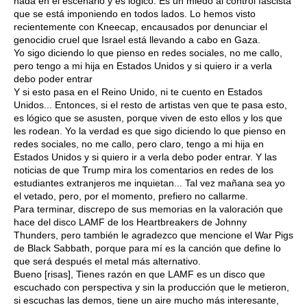
nada en el escenario y es lógico. Es un miedo al control fascista
que se está imponiendo en todos lados. Lo hemos visto
recientemente con Kneecap, encausados por denunciar el
genocidio cruel que Israel está llevando a cabo en Gaza.
Yo sigo diciendo lo que pienso en redes sociales, no me callo,
pero tengo a mi hija en Estados Unidos y si quiero ir a verla
debo poder entrar
Y si esto pasa en el Reino Unido, ni te cuento en Estados
Unidos... Entonces, si el resto de artistas ven que te pasa esto,
es lógico que se asusten, porque viven de esto ellos y los que
les rodean. Yo la verdad es que sigo diciendo lo que pienso en
redes sociales, no me callo, pero claro, tengo a mi hija en
Estados Unidos y si quiero ir a verla debo poder entrar. Y las
noticias de que Trump mira los comentarios en redes de los
estudiantes extranjeros me inquietan... Tal vez mañana sea yo
el vetado, pero, por el momento, prefiero no callarme.
Para terminar, discrepo de sus memorias en la valoración que
hace del disco LAMF de los Heartbreakers de Johnny
Thunders, pero también le agradezco que mencione el War Pigs
de Black Sabbath, porque para mí es la canción que define lo
que será después el metal más alternativo.
Bueno [risas], Tienes razón en que LAMF es un disco que
escuchado con perspectiva y sin la producción que le metieron,
si escuchas las demos, tiene un aire mucho más interesante,