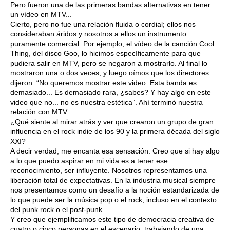
Pero fueron una de las primeras bandas alternativas en tener
un vídeo en MTV...
Cierto, pero no fue una relación fluida o cordial; ellos nos
consideraban áridos y nosotros a ellos un instrumento
puramente comercial. Por ejemplo, el vídeo de la canción Cool
Thing, del disco Goo, lo hicimos específicamente para que
pudiera salir en MTV, pero se negaron a mostrarlo. Al final lo
mostraron una o dos veces, y luego oímos que los directores
dijeron: “No queremos mostrar este video. Esta banda es
demasiado... Es demasiado rara, ¿sabes? Y hay algo en este
video que no... no es nuestra estética”. Ahí terminó nuestra
relación con MTV.
¿Qué siente al mirar atrás y ver que crearon un grupo de gran
influencia en el rock indie de los 90 y la primera década del siglo
XXI?
A decir verdad, me encanta esa sensación. Creo que si hay algo
a lo que puedo aspirar en mi vida es a tener ese
reconocimiento, ser influyente. Nosotros representamos una
liberación total de expectativas. En la industria musical siempre
nos presentamos como un desafío a la noción estandarizada de
lo que puede ser la música pop o el rock, incluso en el contexto
del punk rock o el post-punk.
Y creo que ejemplificamos este tipo de democracia creativa de
cuatro o cinco personas en el escenario, trabajando de una