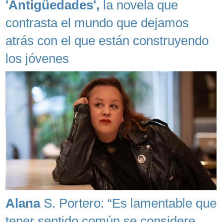
'Antigüedades',
la novela que
contrasta el mundo que dejamos
atrás con el que están construyendo
los jóvenes
Alana
S. Portero: “Es lamentable que
tener sentido común se considere