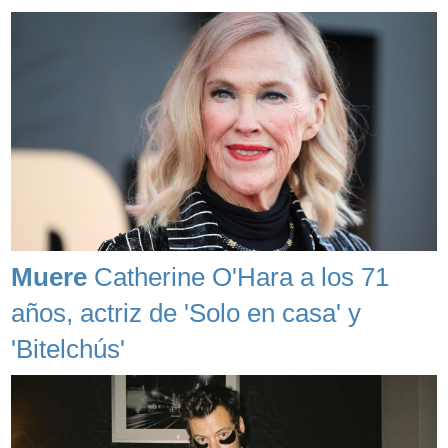
Muere
Catherine O'Hara a los 71
años, actriz de 'Solo en casa' y
'Bitelchús'