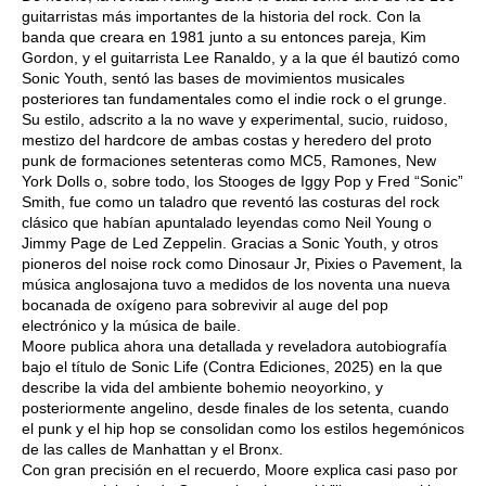
guitarristas más importantes de la historia del rock. Con la
banda que creara en 1981 junto a su entonces pareja, Kim
Gordon, y el guitarrista Lee Ranaldo, y a la que él bautizó como
Sonic Youth, sentó las bases de movimientos musicales
posteriores tan fundamentales como el indie rock o el grunge.
Su estilo, adscrito a la no wave y experimental, sucio, ruidoso,
mestizo del hardcore de ambas costas y heredero del proto
punk de formaciones setenteras como MC5, Ramones, New
York Dolls o, sobre todo, los Stooges de Iggy Pop y Fred “Sonic”
Smith, fue como un taladro que reventó las costuras del rock
clásico que habían apuntalado leyendas como Neil Young o
Jimmy Page de Led Zeppelin. Gracias a Sonic Youth, y otros
pioneros del noise rock como Dinosaur Jr, Pixies o Pavement, la
música anglosajona tuvo a medidos de los noventa una nueva
bocanada de oxígeno para sobrevivir al auge del pop
electrónico y la música de baile.
Moore publica ahora una detallada y reveladora autobiografía
bajo el título de Sonic Life (Contra Ediciones, 2025) en la que
describe la vida del ambiente bohemio neoyorkino, y
posteriormente angelino, desde finales de los setenta, cuando
el punk y el hip hop se consolidan como los estilos hegemónicos
de las calles de Manhattan y el Bronx.
Con gran precisión en el recuerdo, Moore explica casi paso por