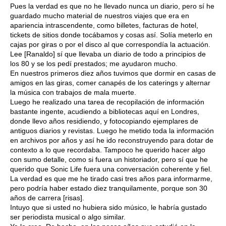
Pues la verdad es que no he llevado nunca un diario, pero sí he
guardado mucho material de nuestros viajes que era en
apariencia intrascendente, como billetes, facturas de hotel,
tickets de sitios donde tocábamos y cosas así. Solía meterlo en
cajas por giras o por el disco al que correspondía la actuación.
Lee [Ranaldo] sí que llevaba un diario de todo a principios de
los 80 y se los pedí prestados; me ayudaron mucho.
En nuestros primeros diez años tuvimos que dormir en casas de
amigos en las giras, comer canapés de los caterings y alternar
la música con trabajos de mala muerte.
Luego he realizado una tarea de recopilación de información
bastante ingente, acudiendo a bibliotecas aquí en Londres,
donde llevo años residiendo, y fotocopiando ejemplares de
antiguos diarios y revistas. Luego he metido toda la información
en archivos por años y así he ido reconstruyendo para dotar de
contexto a lo que recordaba. Tampoco he querido hacer algo
con sumo detalle, como si fuera un historiador, pero sí que he
querido que Sonic Life fuera una conversación coherente y fiel.
La verdad es que me he tirado casi tres años para informarme,
pero podría haber estado diez tranquilamente, porque son 30
años de carrera [risas].
Intuyo que si usted no hubiera sido músico, le habría gustado
ser periodista musical o algo similar.