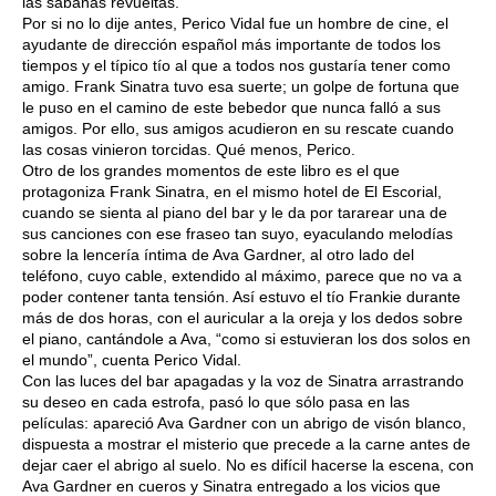
las sábanas revueltas.
Por si no lo dije antes, Perico Vidal fue un hombre de cine, el
ayudante de dirección español más importante de todos los
tiempos y el típico tío al que a todos nos gustaría tener como
amigo. Frank Sinatra tuvo esa suerte; un golpe de fortuna que
le puso en el camino de este bebedor que nunca falló a sus
amigos. Por ello, sus amigos acudieron en su rescate cuando
las cosas vinieron torcidas. Qué menos, Perico.
Otro de los grandes momentos de este libro es el que
protagoniza Frank Sinatra, en el mismo hotel de El Escorial,
cuando se sienta al piano del bar y le da por tararear una de
sus canciones con ese fraseo tan suyo, eyaculando melodías
sobre la lencería íntima de Ava Gardner, al otro lado del
teléfono, cuyo cable, extendido al máximo, parece que no va a
poder contener tanta tensión. Así estuvo el tío Frankie durante
más de dos horas, con el auricular a la oreja y los dedos sobre
el piano, cantándole a Ava, “como si estuvieran los dos solos en
el mundo”, cuenta Perico Vidal.
Con las luces del bar apagadas y la voz de Sinatra arrastrando
su deseo en cada estrofa, pasó lo que sólo pasa en las
películas: apareció Ava Gardner con un abrigo de visón blanco,
dispuesta a mostrar el misterio que precede a la carne antes de
dejar caer el abrigo al suelo. No es difícil hacerse la escena, con
Ava Gardner en cueros y Sinatra entregado a los vicios que