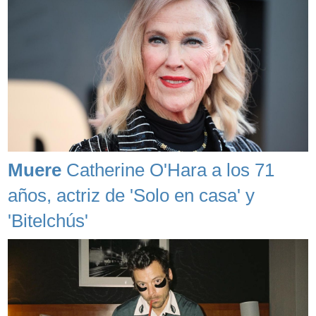
Muere
Catherine O'Hara a los 71
años, actriz de 'Solo en casa' y
'Bitelchús'