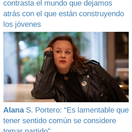
contrasta el mundo que dejamos
atrás con el que están construyendo
los jóvenes
Alana
S. Portero: “Es lamentable que
tener sentido común se considere
tomar partido”