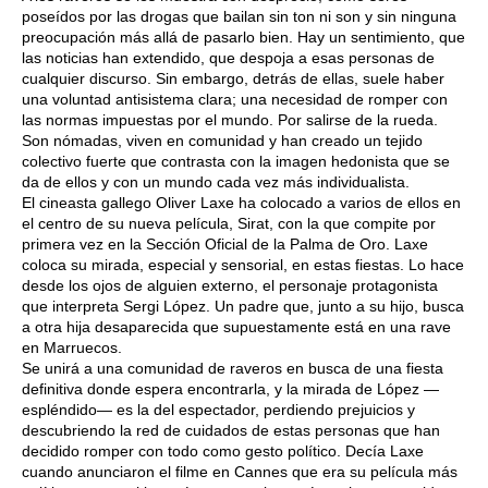
poseídos por las drogas que bailan sin ton ni son y sin ninguna
preocupación más allá de pasarlo bien. Hay un sentimiento, que
las noticias han extendido, que despoja a esas personas de
cualquier discurso. Sin embargo, detrás de ellas, suele haber
una voluntad antisistema clara; una necesidad de romper con
las normas impuestas por el mundo. Por salirse de la rueda.
Son nómadas, viven en comunidad y han creado un tejido
colectivo fuerte que contrasta con la imagen hedonista que se
da de ellos y con un mundo cada vez más individualista.
El cineasta gallego Oliver Laxe ha colocado a varios de ellos en
el centro de su nueva película, Sirat, con la que compite por
primera vez en la Sección Oficial de la Palma de Oro. Laxe
coloca su mirada, especial y sensorial, en estas fiestas. Lo hace
desde los ojos de alguien externo, el personaje protagonista
que interpreta Sergi López. Un padre que, junto a su hijo, busca
a otra hija desaparecida que supuestamente está en una rave
en Marruecos.
Se unirá a una comunidad de raveros en busca de una fiesta
definitiva donde espera encontrarla, y la mirada de López —
espléndido— es la del espectador, perdiendo prejuicios y
descubriendo la red de cuidados de estas personas que han
decidido romper con todo como gesto político. Decía Laxe
cuando anunciaron el filme en Cannes que era su película más