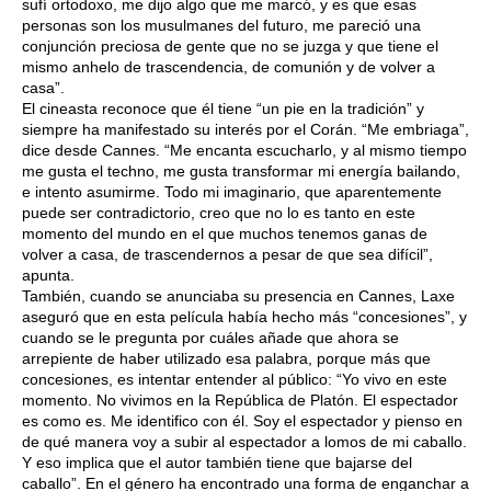
sufí ortodoxo, me dijo algo que me marcó, y es que esas
personas son los musulmanes del futuro, me pareció una
conjunción preciosa de gente que no se juzga y que tiene el
mismo anhelo de trascendencia, de comunión y de volver a
casa”.
El cineasta reconoce que él tiene “un pie en la tradición” y
siempre ha manifestado su interés por el Corán. “Me embriaga”,
dice desde Cannes. “Me encanta escucharlo, y al mismo tiempo
me gusta el techno, me gusta transformar mi energía bailando,
e intento asumirme. Todo mi imaginario, que aparentemente
puede ser contradictorio, creo que no lo es tanto en este
momento del mundo en el que muchos tenemos ganas de
volver a casa, de trascendernos a pesar de que sea difícil”,
apunta.
También, cuando se anunciaba su presencia en Cannes, Laxe
aseguró que en esta película había hecho más “concesiones”, y
cuando se le pregunta por cuáles añade que ahora se
arrepiente de haber utilizado esa palabra, porque más que
concesiones, es intentar entender al público: “Yo vivo en este
momento. No vivimos en la República de Platón. El espectador
es como es. Me identifico con él. Soy el espectador y pienso en
de qué manera voy a subir al espectador a lomos de mi caballo.
Y eso implica que el autor también tiene que bajarse del
caballo”. En el género ha encontrado una forma de enganchar a