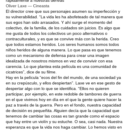
rápidamente a nuestras derivas
Oliver Laxe — Cineasta
El director cree que sus personajes asumen su imperfección y
su vulnerabilidad. “La vida les ha abofeteado de tal manera que
sus egos han sido arrasados. Y ahí surge el momento del
colectivo, de la familia, de los cuidados sin juicios. Es algo que
me gusta de todos los colectivos un poco alternativos o
contraculturales, y es que se convive más con la herida. Creo
que todos estamos heridos. Los seres humanos somos todos
niños heridos de alguna manera. Lo que pasa es que tenemos
como un mecanismo de defensa para crear una imagen
idealizada de nosotros mismos en vez de convivir con esa
carencia. Lo que plantea esta película es una comunidad de
cicatrices”, dice de su filme.
Hay en la película “ecos del fin del mundo, de una sociedad ya
en su crepúsculo, y ellos despiertan”. Laxe ve en ese gesto de
despertar algo con lo que se identifica. “Ellos no quieren
participar, por ejemplo, en este redoble de tambores de guerra
en el que vivimos hoy en día en el que la gente quiere hacer la
paz a través de la guerra. Pero en el fondo, nuestra capacidad
de decisión es pequeñita. Alguien decía que la capacidad que
tenemos de cambiar las cosas es tan grande como el espacio
que hay entre un violín y su estuche. O sea, casi nada. Nuestra
esperanza es que la vida nos haga cambiar. Lo hemos visto en