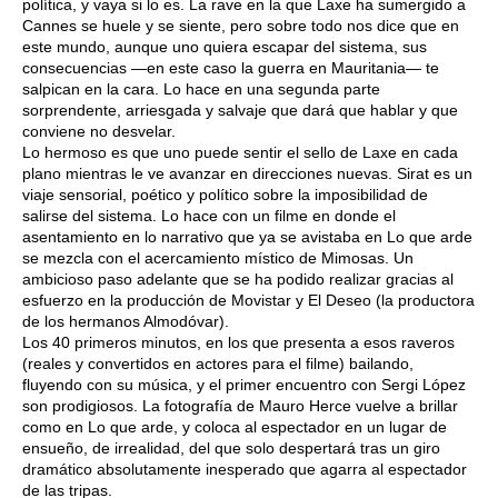
política, y vaya si lo es. La rave en la que Laxe ha sumergido a
Cannes se huele y se siente, pero sobre todo nos dice que en
este mundo, aunque uno quiera escapar del sistema, sus
consecuencias —en este caso la guerra en Mauritania— te
salpican en la cara. Lo hace en una segunda parte
sorprendente, arriesgada y salvaje que dará que hablar y que
conviene no desvelar.
Lo hermoso es que uno puede sentir el sello de Laxe en cada
plano mientras le ve avanzar en direcciones nuevas. Sirat es un
viaje sensorial, poético y político sobre la imposibilidad de
salirse del sistema. Lo hace con un filme en donde el
asentamiento en lo narrativo que ya se avistaba en Lo que arde
se mezcla con el acercamiento místico de Mimosas. Un
ambicioso paso adelante que se ha podido realizar gracias al
esfuerzo en la producción de Movistar y El Deseo (la productora
de los hermanos Almodóvar).
Los 40 primeros minutos, en los que presenta a esos raveros
(reales y convertidos en actores para el filme) bailando,
fluyendo con su música, y el primer encuentro con Sergi López
son prodigiosos. La fotografía de Mauro Herce vuelve a brillar
como en Lo que arde, y coloca al espectador en un lugar de
ensueño, de irrealidad, del que solo despertará tras un giro
dramático absolutamente inesperado que agarra al espectador
de las tripas.