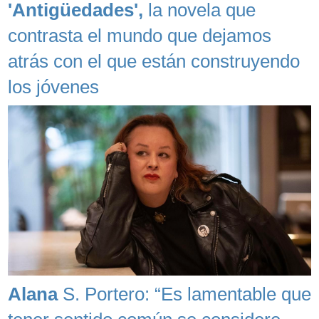
'Antigüedades',
la novela que
contrasta el mundo que dejamos
atrás con el que están construyendo
los jóvenes
Alana
S. Portero: “Es lamentable que