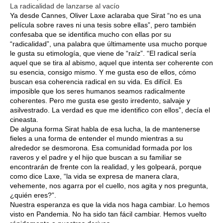
La radicalidad de lanzarse al vacío
Ya desde Cannes, Oliver Laxe aclaraba que Sirat “no es una
película sobre raves ni una tesis sobre ellas”, pero también
confesaba que se identifica mucho con ellas por su
“radicalidad”, una palabra que últimamente usa mucho porque
le gusta su etimología, que viene de “raíz”. “El radical sería
aquel que se tira al abismo, aquel que intenta ser coherente con
su esencia, consigo mismo. Y me gusta eso de ellos, cómo
buscan esa coherencia radical en su vida. Es difícil. Es
imposible que los seres humanos seamos radicalmente
coherentes. Pero me gusta ese gesto irredento, salvaje y
asilvestrado. La verdad es que me identifico con ellos”, decía el
cineasta.
De alguna forma Sirat habla de esa lucha, la de mantenerse
fieles a una forma de entender el mundo mientras a su
alrededor se desmorona. Esa comunidad formada por los
raveros y el padre y el hijo que buscan a su familiar se
encontrarán de frente con la realidad, y les golpeará, porque
como dice Laxe, “la vida se expresa de manera clara,
vehemente, nos agarra por el cuello, nos agita y nos pregunta,
¿quién eres?”.
Nuestra esperanza es que la vida nos haga cambiar. Lo hemos
visto en Pandemia. No ha sido tan fácil cambiar. Hemos vuelto