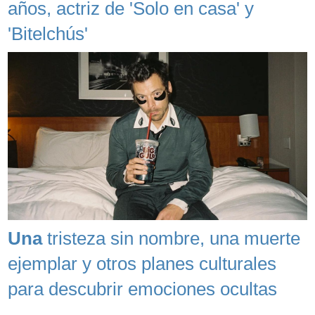
años, actriz de 'Solo en casa' y
'Bitelchús'
Una
tristeza sin nombre, una muerte
ejemplar y otros planes culturales
para descubrir emociones ocultas