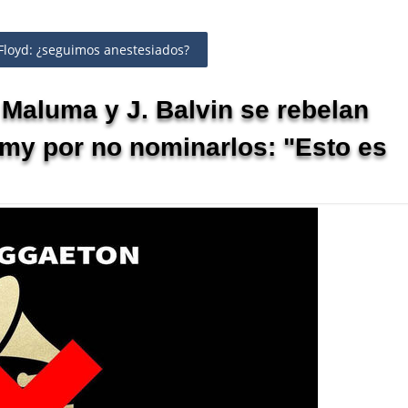
 Floyd: ¿seguimos anestesiados?
aluma y J. Balvin se rebelan
mmy por no nominarlos: "Esto es