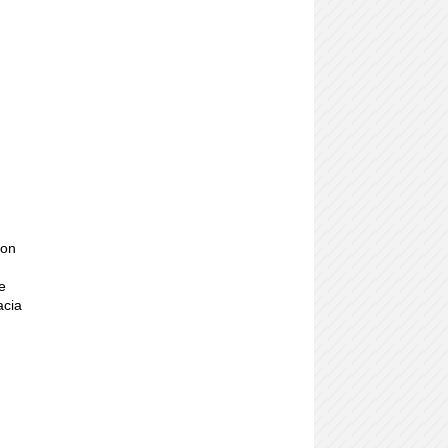
son
e
acia