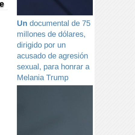
he
Un
documental de 75
millones de dólares,
dirigido por un
acusado de agresión
sexual, para honrar a
Melania Trump