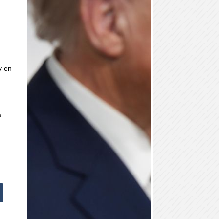
y en
a
a