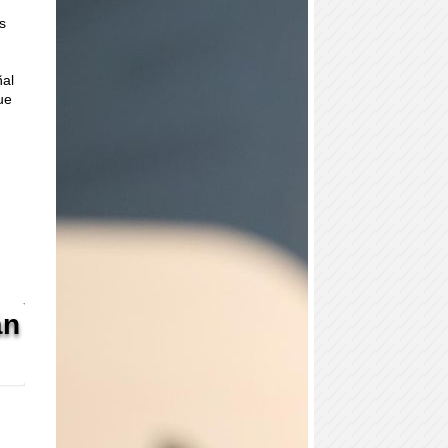
es
ñal
ue
án