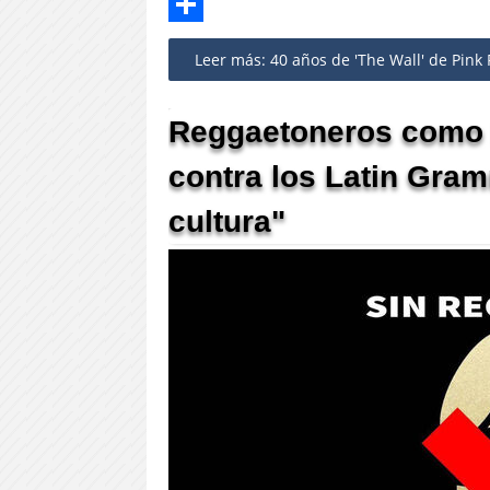
Twitter
Share
Leer más: 40 años de 'The Wall' de Pink
Reggaetoneros como M
contra los Latin Gra
cultura"