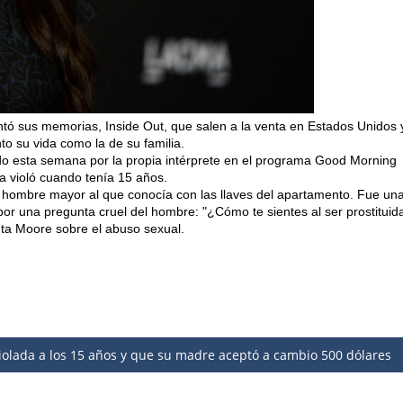
ntó sus memorias, Inside Out, que salen a la venta en Estados Unidos 
o su vida como la de su familia.
do esta semana por la propia intérprete en el programa Good Morning
a violó cuando tenía 15 años.
 hombre mayor al que conocía con las llaves del apartamento. Fue un
por una pregunta cruel del hombre: "¿Cómo te sientes al ser prostituid
ta Moore sobre el abuso sexual.
olada a los 15 años y que su madre aceptó a cambio 500 dólares