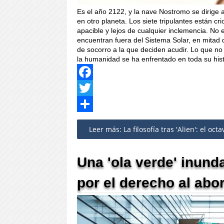
Es el año 2122, y la nave Nostromo se dirige a
en otro planeta. Los siete tripulantes están cr
apacible y lejos de cualquier inclemencia. No
encuentran fuera del Sistema Solar, en mitad 
de socorro a la que deciden acudir. Lo que n
la humanidad se ha enfrentado en toda su histo
Facebook
Twitter
Share
Leer más: La filosofía tras 'Alien': el oc
Una 'ola verde' inund
por el derecho al abo